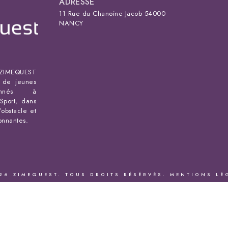
ADRESSE
11 Rue du Chanoine Jacob 54000
NANCY
IMEQUEST
s de jeunes
ionnés à
Sport, dans
’obstacle et
ronnantes.
26 ZIMEQUEST. TOUS DROITS RÉSÉRVÉS.
MENTIONS LÉ