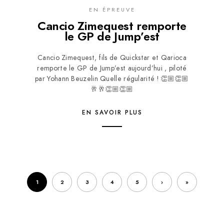
EN ÉPREUVE
Cancio Zimequest remporte
le GP de Jump’est
Cancio Zimequest, fils de Quickstar et Qarioca
remporte le GP de Jump’est aujourd’hui , piloté
par Yohann Beuzelin Quelle régularité ! 👏🏼👏🏼
🥂🥂👏🏼👏🏼
EN SAVOIR PLUS
1
2
3
4
5
›
»