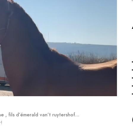
e , fils d’émerald van’t ruytershof…
t!