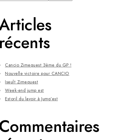
Articles
récents
Cancio Zimequest 3ème du GP !
Nouvelle victoire pour CANCIO
Iseult Zimequest
Week-end jump est
Estoril du lavoir à Jump’est
Commentaires