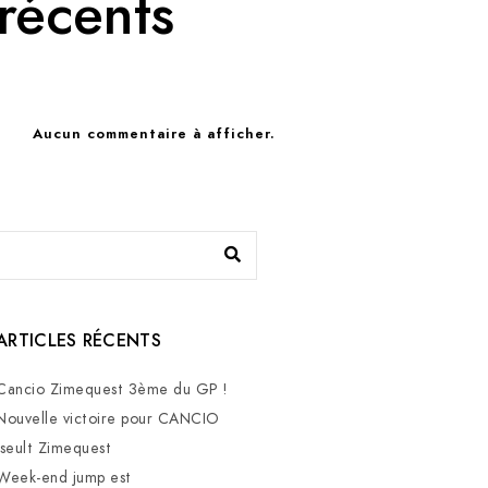
récents
Aucun commentaire à afficher.
ARTICLES RÉCENTS
Cancio Zimequest 3ème du GP !
Nouvelle victoire pour CANCIO
Iseult Zimequest
Week-end jump est