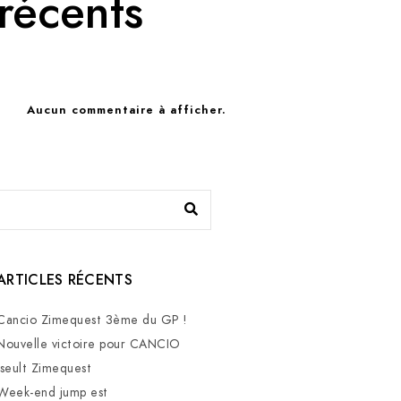
récents
Aucun commentaire à afficher.
ARTICLES RÉCENTS
Cancio Zimequest 3ème du GP !
Nouvelle victoire pour CANCIO
Iseult Zimequest
Week-end jump est