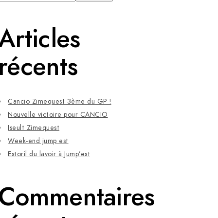
Articles
récents
Cancio Zimequest 3ème du GP !
Nouvelle victoire pour CANCIO
Iseult Zimequest
Week-end jump est
Estoril du lavoir à Jump’est
Commentaires