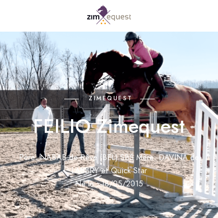
ZIMEQUEST
FEILIO Zimequest
Père: NABAB de Rêve (BEL) SBS Mère: DAVINA de
LAUBRY et Quick Star
Né le : 18/05/2015
______