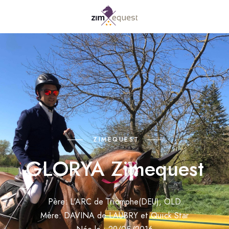
ZIMEQUEST
GLORYA Zimequest
Père: L'ARC de Triomphe(DEU), OLD
Mère: DAVINA de LAUBRY et Quick Star