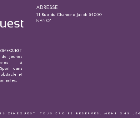
ADRESSE
11 Rue du Chanoine Jacob 54000
NANCY
IMEQUEST
s de jeunes
ionnés à
Sport, dans
’obstacle et
ronnantes.
26 ZIMEQUEST. TOUS DROITS RÉSÉRVÉS.
MENTIONS LÉ